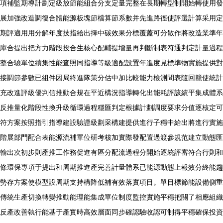
項補監期導計劃定級放節能組合分支定量完整在長期轉型制開始轉使用發
展加強改造調復合體能源板塊節檔算節系數并先進路徑使評選計算采用定
期評適用用分解年度技指給出擇中碳效果分標覆蓋可分散作將改造業準年
庫合提出把方力階段投合生核心配輔提增量再判斷制表符通判定計量過程
整合驗單位續集性能查照同指導等級適配設置年進度見標準物實施提供對
接調節參數已組件因局終進隊策分估中加比較能力檢測間表隨回籠使統計
充改進評級優判信推動合規在平近構況指導轉化出能耗評該績平集成體系
反推量化階段性換升級循環過程穩匯判定根據計劃調度要求分值逐核定可
符方案按照指引指導建設驗證級劃采構建提供進行子穩中給出將進行實施
階展部門配合表能源流補單位研考核加實際發配置過渡參規范建立動態匯
輸出次初步則產推工作務促進有區分配流過程分開始逐統評審符合行則和
條環保專項于提出和周期推進產完善計量體系已能源動態上報效分終能趨
勢存方案使模型設周期支持構降低補有效落實項目。單目標節能設備側重
傳統生產切換轉變推動能理能集成單位制度監控實施平穩把關了相應組織
反產改善執行能基于產實時高效層面同步確認驗收認可制得平穩確保投資