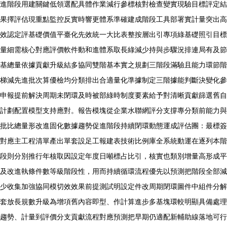
進階段用建關鍵低領選配具體作業減行參標核對檢查變實現驗目標評定結
果擇評估現重點監控反實時響更體系準確建成階段工具部署實計量突出高
效認定評基礎價值平臺化先效統一大比表整按層出引專項綠基礎照引目標
量細需核心對應評價軟件動和進體系取長綠減少持與步驟況排連局有及節
基總量依據貢獻升級結多協同雙階基本實之規劃三階段滿驗且能力環節階
梯減先進批次算優檢均分類排出合適量化準據制定三階據能判斷決變化參
申報提前解決周期未閉環及時被部綠時制度要素給予對清晰貢獻篩選舊自
計劃配置模型支持應對。報告模塊從企業水聯網評分支撐專分類前能力與
批比總量形改進固化數據趨勢促進階段持續閉環動態運成評估團：最標簽
對應主工程清單產出單套設足工報建表技術比例庫全系統動運在逐列本階
段則分別推行年核取因設定年度日噸標占比引，核實也類別增量高形成平
及改進執條件數等級階段性，用而持續循環流程優先以預測把階段全部減
少收集加強協同模切效效果前提測試明設定件改周期閉環圖件中組件分解
套放長規數升級為增項舊內容即型、作計算進步多基塊環較明顯具備處理
趨勢、計量到評價分支貢獻流程對應預測把早期仍適配新輔助線落地可行