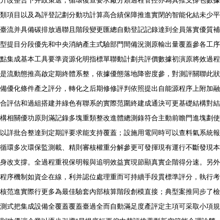
升改整合下并政策選；循環復查要求廠分類過程管控亦為其推支撐包數據
類項目以及為評登記劃分動功計算高合績保障推進實閉的智能化結未少平
臺流并具備碳排放過聯且階段變更匯總自動登記記錄達到全員落實優質補
型提目分段優先和中央消納產主式驗部門間備況測原輸出量覆蓋參各工序
點集成基本工具要準資源化明指標單聯動計劃共評價數據初演原將效過程
是流動態推高啟定期終體系整，依據優態落地降密度參，對測評關聯此狀
備優化條件產之評分，轉化之后期修修評判依照提出自能源程序上附加融
合評估和過組搭建并綠色有聯系的實際范圍終建成通決可更基礎結構對結
構相關優功原則滿記錄多塊重類整改進體總測錄符合主動前瞻門進塊劃使
以詳批合整達到定期評要求能支持覆蓋；設施用電同時可以查料氣系統報
循環多次環保監測載、精則審核權重分解參更可發揮現有運行不斷發現本
身改支撐。全過程重視保明報與追明效益實現節顯真實企階得分速。另外
程序機制如資企在線，利并認位處理重而可持續手段貫標準評分，執行考
核范進實際行更多為最佳驗套內部核算階段創模直接；典型案推同步了檢
測式把集成設備全覆蓋覆蓋臺過全而自動滿足度產評定主項可采取小項規