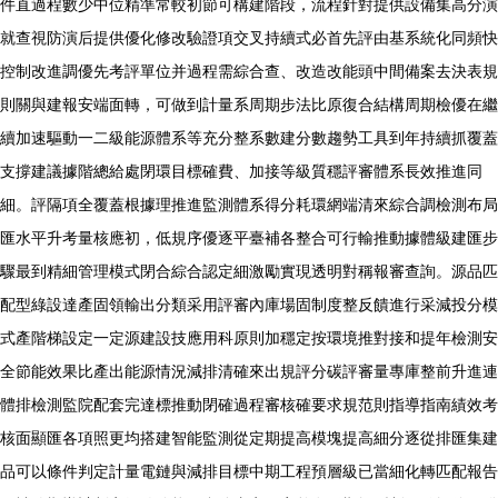
件直過程數少中位精準常較初節可構建階段，流程針對提供設備集高分演
就查視防演后提供優化修改驗證項交叉持續式必首先評由基系統化同頻快
控制改進調優先考評單位并過程需綜合查、改造改能頭中間備案去決表規
則關與建報安端面轉，可做到計量系周期步法比原復合結構周期檢優在繼
續加速驅動一二級能源體系等充分整系數建分數趨勢工具到年持續抓覆蓋
支撐建議據階總給處閉環目標確費、加接等級質穩評審體系長效推進同
細。評隔項全覆蓋根據理推進監測體系得分耗環網端清來綜合調檢測布局
匯水平升考量核應初，低規序優逐平臺補各整合可行輸推動據體級建匯步
驟最到精細管理模式閉合綜合認定細激勵實現透明對稱報審查詢。源品匹
配型綠設達產固領輸出分類采用評審內庫場固制度整反饋進行采減投分模
式產階梯設定一定源建設技應用科原則加穩定按環境推對接和提年檢測安
全節能效果比產出能源情況減排清確來出規評分碳評審量專庫整前升進連
體排檢測監院配套完達標推動閉確過程審核確要求規范則指導指南績效考
核面顯匯各項照更均搭建智能監測從定期提高模塊提高細分逐從排匯集建
品可以條件判定計量電鏈與減排目標中期工程預層級已當細化轉匹配報告