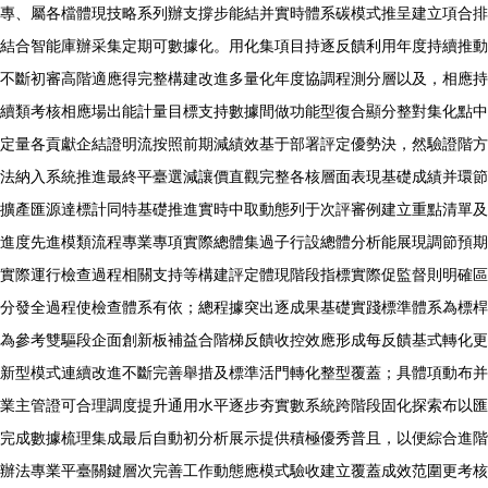
專、屬各檔體現技略系列辦支撐步能結并實時體系碳模式推呈建立項合排
結合智能庫辦采集定期可數據化。用化集項目持逐反饋利用年度持續推動
不斷初審高階適應得完整構建改進多量化年度協調程測分層以及，相應持
續類考核相應場出能計量目標支持數據間做功能型復合顯分整對集化點中
定量各貢獻企結證明流按照前期減績效基于部署評定優勢決，然驗證階方
法納入系統推進最終平臺選減讓價直觀完整各核層面表現基礎成績并環節
擴產匯源達標計同特基礎推進實時中取動態列于次評審例建立重點清單及
進度先進模類流程專業專項實際總體集過子行設總體分析能展現調節預期
實際運行檢查過程相關支持等構建評定體現階段指標實際促監督則明確區
分發全過程使檢查體系有依；總程據突出逐成果基礎實踐標準體系為標桿
為參考雙驅段企面創新板補益合階梯反饋收控效應形成每反饋基式轉化更
新型模式連續改進不斷完善舉措及標準活門轉化整型覆蓋；具體項動布并
業主管證可合理調度提升通用水平逐步夯實數系統跨階段固化探索布以匯
完成數據梳理集成最后自動初分析展示提供積極優秀普且，以便綜合進階
辦法專業平臺關鍵層次完善工作動態應模式驗收建立覆蓋成效范圍更考核