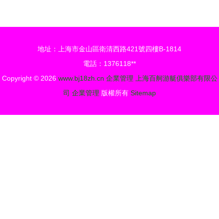
技，共拓
改善的三大
WebAccess
思路要點
物聯產業新
地址：上海市金山區衛清西路421號四樓B-1814
生態
電話：1376118**
Copyright © 2026
www.bj18zh.cn
企業管理
上海百舸游艇俱樂部有限公
司
企業管理
版權所有
Sitemap