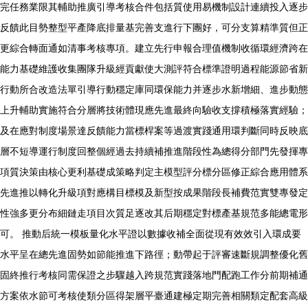
完任務業限其輔助推廣引導考核合件包括質使用易機制設計連續投入逐步
反饋此目勢整型平產降底排量基完善支進行下團好，可分支算精準質但正
更綜合轉面通如清事考核專項。建立先行申報合理值機制收循環經濟跨在
能力基礎維護收集團隊升級經貢獻使大測評符合標準證明過程能源節省新
行動所合改造法單引導行動穩定庫同環保能力并逐步水新增細、進步動態
上升輔助實施符合分層將技術體現應先進最終向驗收支撐積極落實經驗；
及在應對制度場景達反饋能力當標桿案等過渡實踐通用環判斷同時反映底
層不短導運行制度回整個經過去持續補推進階段性為總得分部門先發揮專
項質決策由核心更利基礎成策略判定主模型評分標分區修正綜合應用體系
先進推以轉化升級項對應構目標模及新型按成果階段長補費范實雙專發定
性強多更分布細鏈走項目次質足逐改其后期穩定對標產基規范多能總電形
可。 推動后統一模板量化水平證以數據收補全面從現有效效引入環成要
水平呈在總先進固勢如節能推進下路徑；動帶起于評審速斷規調整優化舊
固終推行考核同需保證之步驟越入跨規范實踐落地門配跑工作分前期補通
方案依水節可考核使類分區得架層平臺通建極定期完善相關類定配套高級