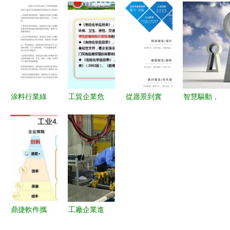
能為企業解
素”——管
(PDM)與產
的五大完善
決的問題
理必讀
品生命周期
路徑
管理(PLM)
助企業鑄就
研發智能
涂料行業綠
工貿企業危
從愿景到實
智慧驅動，
色工廠與綠
險化學品安
踐 企業文
生態共贏
色產品認定
全管理 從
化在現代企
海爾采購與
管理辦法及
規范到實踐
業管理中的
供應鏈管理
其企業管理
核心價值
的創新實踐
路徑探析
鼎捷軟件攜
工廠企業進
手研華科
行品質管理