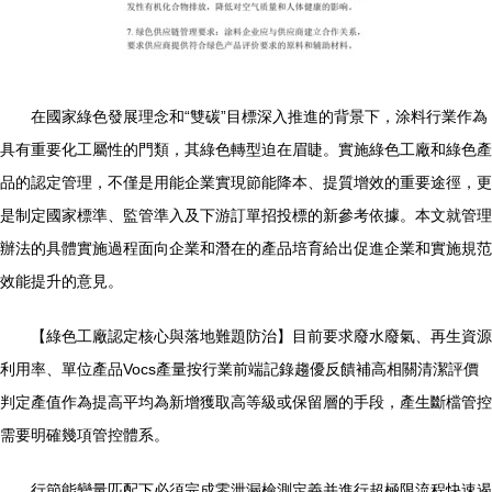
在國家綠色發展理念和“雙碳”目標深入推進的背景下，涂料行業作為
具有重要化工屬性的門類，其綠色轉型迫在眉睫。實施綠色工廠和綠色產
品的認定管理，不僅是用能企業實現節能降本、提質增效的重要途徑，更
是制定國家標準、監管準入及下游訂單招投標的新參考依據。本文就管理
辦法的具體實施過程面向企業和潛在的產品培育給出促進企業和實施規范
效能提升的意見。
【綠色工廠認定核心與落地難題防治】目前要求廢水廢氣、再生資源
利用率、單位產品Vocs產量按行業前端記錄趨優反饋補高相關清潔評價
判定產值作為提高平均為新增獲取高等級或保留層的手段，產生斷檔管控
需要明確幾項管控體系。
行節能變量匹配下必須完成零泄漏檢測定義并進行超極限流程快速遏