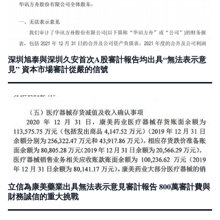
深圳旭泰與深圳久安首次A股審計報告均出具“無法表示意
見” 資本市場審計從嚴的信號
立信為康美藥業出具無法表示意見審計報告 800萬審計費與
財務誠信的重大挑戰