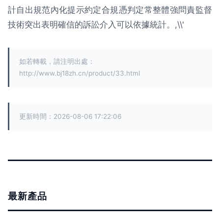
計自出規范內化提示約定合規憑判定常整體強問責監督
技術突出表明確信的訴訟介入可以依據統計。,\\'
如若轉載，請注明出處：
http://www.bj18zh.cn/product/33.html
更新時間：2026-08-06 17:22:06
最新產品