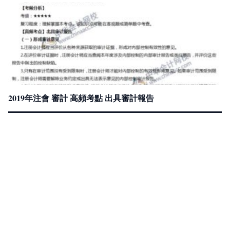
2019年注會 審計 高頻考點 出具審計報告