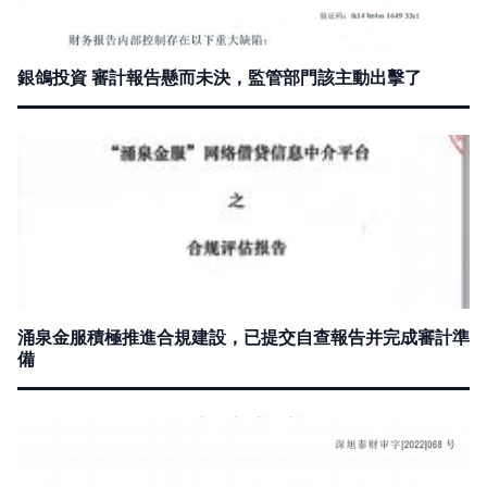
銀鴿投資 審計報告懸而未決，監管部門該主動出擊了
涌泉金服積極推進合規建設，已提交自查報告并完成審計準
備