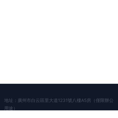
地址：廣州市白云區里大道1231號八樓A5房（僅限辦公
用途）